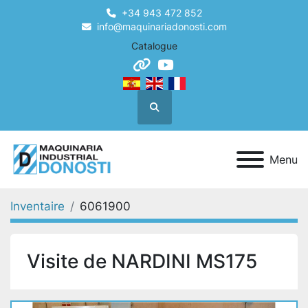
+34 943 472 852
info@maquinariadonosti.com
Catalogue
other
youtube
Recherche
Menu
Inventaire
6061900
Visite de NARDINI MS175