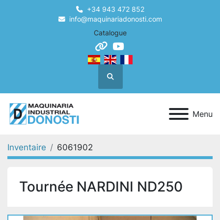
+34 943 472 852
info@maquinariadonosti.com
Catalogue
other
youtube
Recherche
Menu
Inventaire
6061902
Tournée NARDINI ND250