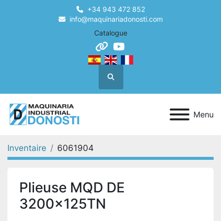
+34 943 472 852
info@maquinariadonosti.com
Catalogue
other
youtube
Recherche
Menu
Inventaire
6061904
Plieuse MQD DE
3200x125TN