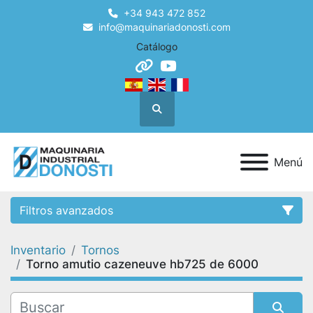
+34 943 472 852
info@maquinariadonosti.com
Catálogo
other
youtube
Buscar
Menú
Filtros avanzados
Inventario
Tornos
Categoría
Torno amutio cazeneuve hb725 de 6000
Condición