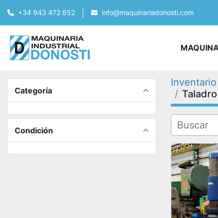
+34 943 472 852
info@maquinariadonosti.com
MAQUIN
Inventario
Categoría
Taladro
Condición