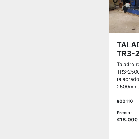
TALA
TR3-
Taladro r
TR3-2500
taladrad
2500mm. B
#00110
Precio:
€18.000