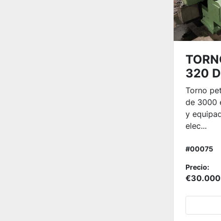
TORN
320 
Torno pe
de 3000 
y equipad
elec...
#00075
Precio:
€30.000