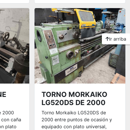
Ir arriba
NE
TORNO MORKAIKO
0
LG520DS DE 2000
e 2000
Torno Morkaiko LG520DS de
, con caña
2000 entre puntos de ocasión y
n plato
equipado con plato universal,