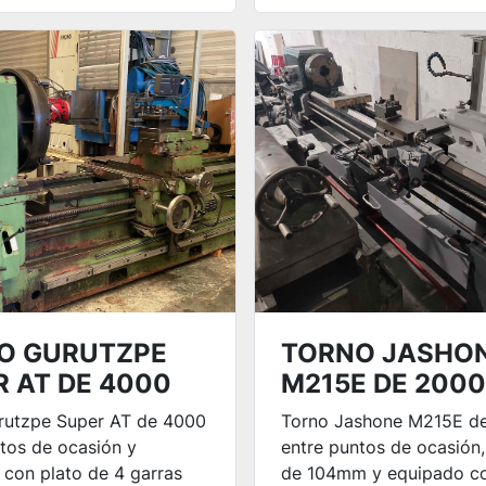
O GURUTZPE
TORNO JASHO
 AT DE 4000
M215E DE 200
rutzpe Super AT de 4000
Torno Jashone M215E d
tos de ocasión y
entre puntos de ocasión
con plato de 4 garras
de 104mm y equipado co