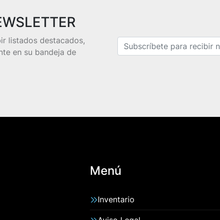
EWSLETTER
bir listados destacados,
nte en su bandeja de
Menú
Inventario