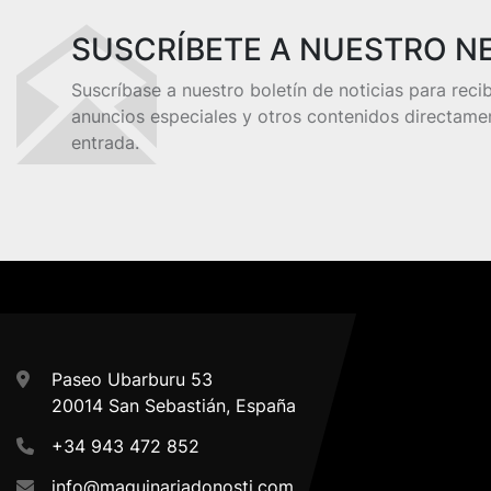
SUSCRÍBETE A NUESTRO N
Suscríbase a nuestro boletín de noticias para reci
anuncios especiales y otros contenidos directame
entrada.
Paseo Ubarburu 53
20014 San Sebastián, España
+34 943 472 852
info@maquinariadonosti.com