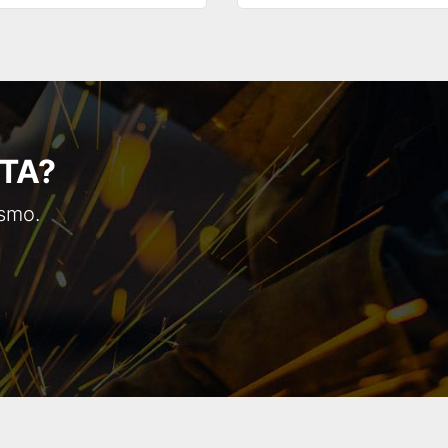
TA?
ismo.