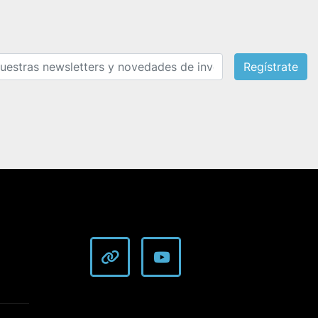
Regístrate
other
youtube