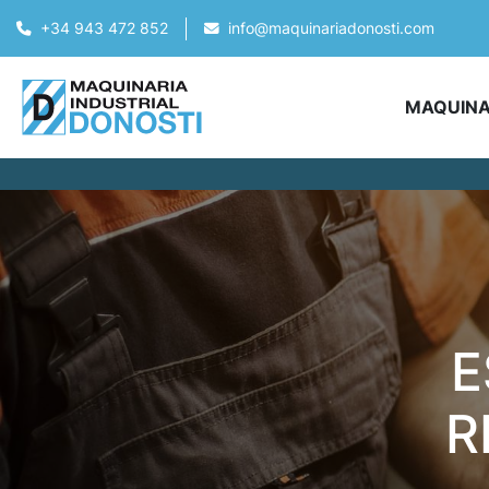
+34 943 472 852
info@maquinariadonosti.com
MAQUIN
E
R