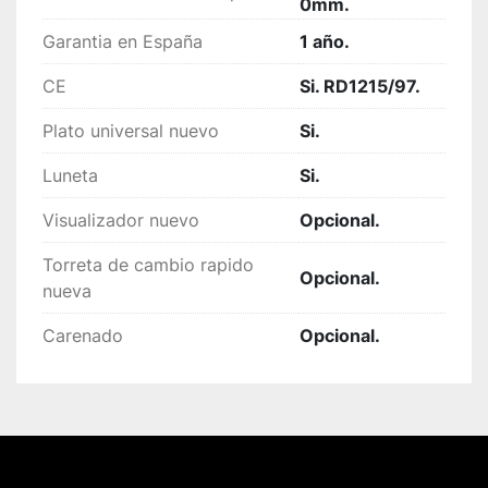
0mm.
Garantia en España
1 año.
CE
Si. RD1215/97.
Plato universal nuevo
Si.
Luneta
Si.
Visualizador nuevo
Opcional.
Torreta de cambio rapido
Opcional.
nueva
Carenado
Opcional.