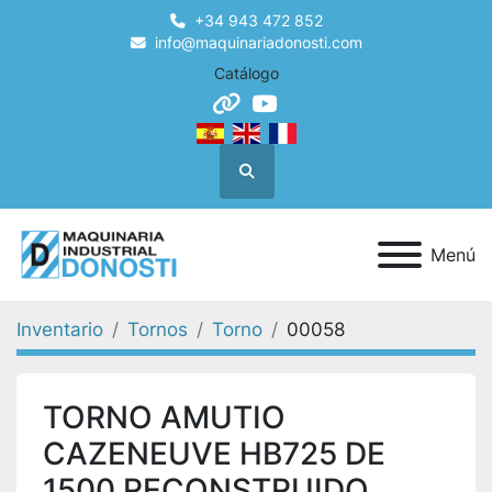
+34 943 472 852
info@maquinariadonosti.com
Catálogo
other
youtube
Buscar
Menú
Inventario
Tornos
Torno
00058
TORNO AMUTIO
CAZENEUVE HB725 DE
1500 RECONSTRUIDO