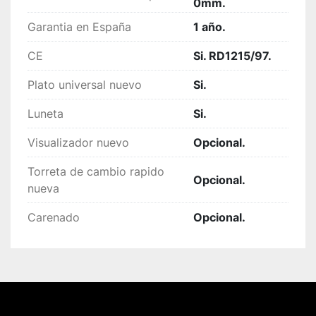
0mm.
Garantia en España
1 año.
CE
Si. RD1215/97.
Plato universal nuevo
Si.
Luneta
Si.
Visualizador nuevo
Opcional.
Torreta de cambio rapido
Opcional.
nueva
Carenado
Opcional.