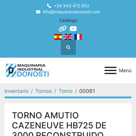
+34 943 472 852
info@maquinariadonosti.com
Catálogo
other
youtube
Buscar
Menú
Inventario
Tornos
Torno
00061
TORNO AMUTIO
CAZENEUVE HB725 DE
3000 RECONSTRUIDO