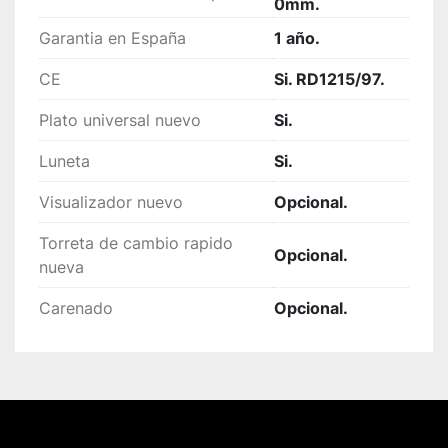
0mm.
Garantia en España
1 año.
CE
Si. RD1215/97.
Plato universal nuevo
Si.
Luneta
Si.
Visualizador nuevo
Opcional.
Torreta de cambio rapido
Opcional.
nueva
Carenado
Opcional.