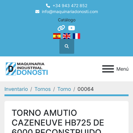
+34 943 472 852
info@maquinariadonosti.com
Catálogo
other
youtube
Buscar
Menú
Inventario
Tornos
Torno
00064
TORNO AMUTIO
CAZENEUVE HB725 DE
6000 RECONSTRUIDO