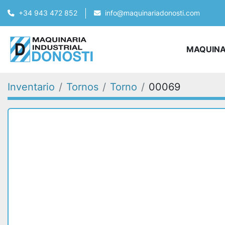
+34 943 472 852
info@maquinariadonosti.com
MAQUIN
Inventario
Tornos
Torno
00069