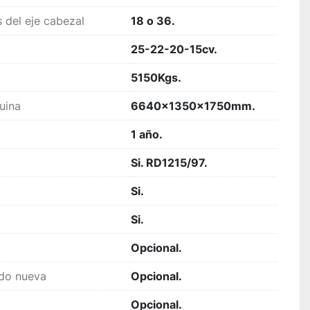
 del eje cabezal
18 o 36.
25-22-20-15cv.
5150Kgs.
uina
6640x1350x1750mm.
1 año.
Si. RD1215/97.
Si.
Si.
Opcional.
ido nueva
Opcional.
Opcional.