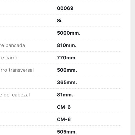
00069
Si.
5000mm.
re bancada
810mm.
re carro
770mm.
rro transversal
500mm.
365mm.
je del cabezal
81mm.
CM-6
CM-6
505mm.