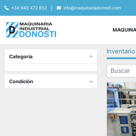
+34 943 472 852
info@maquinariadonosti.com
MAQUIN
Inventario
Categoría
Condición