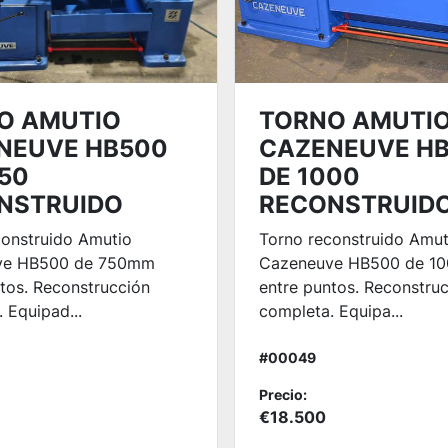
O AMUTIO
TORNO AMUTI
NEUVE HB500
CAZENEUVE H
750
DE 1000
NSTRUIDO
RECONSTRUID
construido Amutio
Torno reconstruido Amut
ve HB500 de 750mm
Cazeneuve HB500 de 1
tos. Reconstrucción
entre puntos. Reconstru
 Equipad...
completa. Equipa...
#00049
Precio:
€18.500