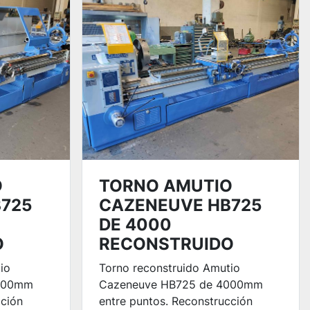
O
TORNO AMUTIO
725
CAZENEUVE HB725
DE 4000
O
RECONSTRUIDO
io
Torno reconstruido Amutio
3000mm
Cazeneuve HB725 de 4000mm
cción
entre puntos. Reconstrucción