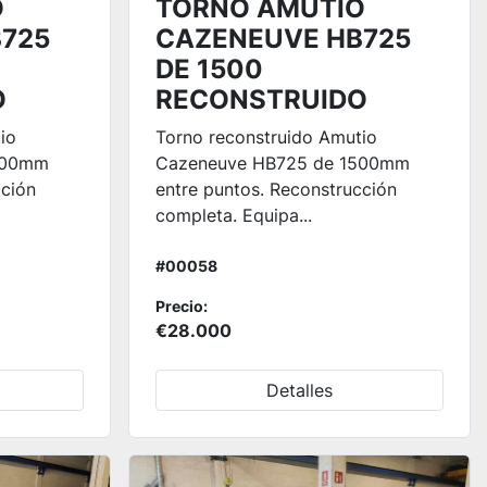
O
TORNO AMUTIO
725
CAZENEUVE HB725
DE 1500
O
RECONSTRUIDO
io
Torno reconstruido Amutio
000mm
Cazeneuve HB725 de 1500mm
cción
entre puntos. Reconstrucción
completa. Equipa...
#00058
Precio:
€28.000
Detalles