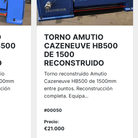
O
TORNO AMUTIO
B500
CAZENEUVE HB500
DE 1500
O
RECONSTRUIDO
io
Torno reconstruido Amutio
000mm
Cazeneuve HB500 de 1500mm
cción
entre puntos. Reconstrucción
completa. Equipa...
#00050
Precio:
€21.000