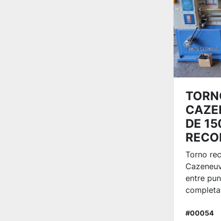
TORN
CAZE
DE 15
RECO
Torno re
Cazeneu
entre pun
completa.
#00054