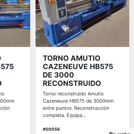
O
TORNO AMUTIO
575
CAZENEUVE HB575
DE 3000
O
RECONSTRUIDO
io
Torno reconstruido Amutio
2000mm
Cazeneuve HB575 de 3000mm
cción
entre puntos. Reconstrucción
completa. Equipa...
#00056