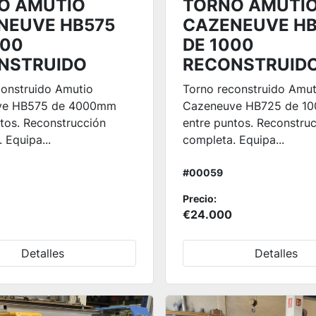
O AMUTIO
TORNO AMUTI
NEUVE HB575
CAZENEUVE HB
000
DE 1000
NSTRUIDO
RECONSTRUID
construido Amutio
Torno reconstruido Amut
ve HB575 de 4000mm
Cazeneuve HB725 de 1
tos. Reconstrucción
entre puntos. Reconstru
 Equipa...
completa. Equipa...
#00059
Precio:
€24.000
Detalles
Detalles