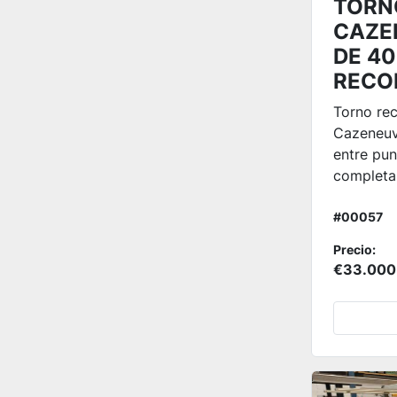
TORN
CAZE
DE 4
RECO
Torno re
Cazeneu
entre pun
completa.
#00057
Precio:
€33.000