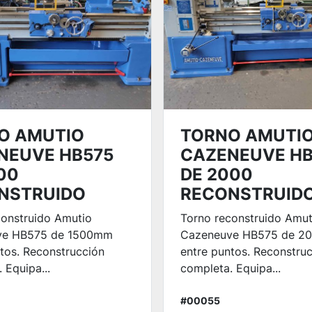
O AMUTIO
TORNO AMUTI
NEUVE HB575
CAZENEUVE HB
00
DE 2000
NSTRUIDO
RECONSTRUID
construido Amutio
Torno reconstruido Amut
ve HB575 de 1500mm
Cazeneuve HB575 de 
tos. Reconstrucción
entre puntos. Reconstru
 Equipa...
completa. Equipa...
#00055