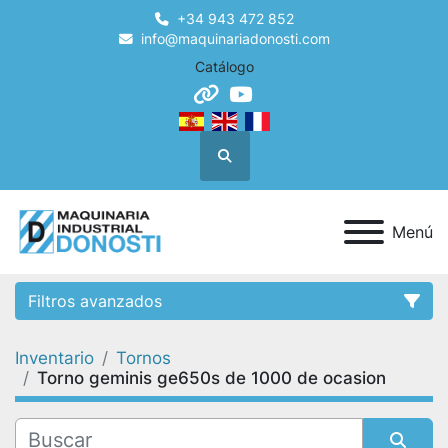
+34 943 472 852
info@maquinariadonosti.com
Catálogo
other
youtube
Buscar
Menú
Filtros avanzados
Inventario
Tornos
Categoría
Torno geminis ge650s de 1000 de ocasion
Condición