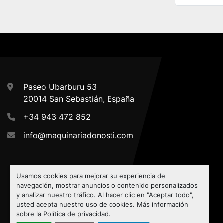
Paseo Ubarburu 53
20014 San Sebastián, España
+34 943 472 852
info@maquinariadonosti.com
Usamos cookies para mejorar su experiencia de
navegación, mostrar anuncios o contenido personalizados
y analizar nuestro tráfico. Al hacer clic en "Aceptar todo",
usted acepta nuestro uso de cookies. Más información
sobre la
Política de privacidad
.