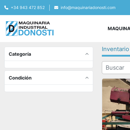
+34 943 472 852
info@maquinariadonosti.com
MAQUIN
Inventario
Categoría
Condición