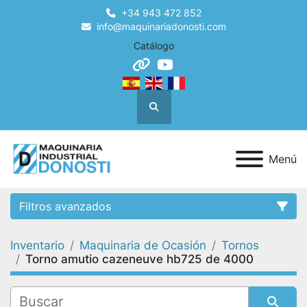
+34 943 472 852
info@maquinariadonosti.com
Catálogo
other
youtube
Buscar
Menú
Filtros avanzados
Inventario
Maquinaria de Ocasión
Tornos
Categoría
Torno amutio cazeneuve hb725 de 4000
Condición