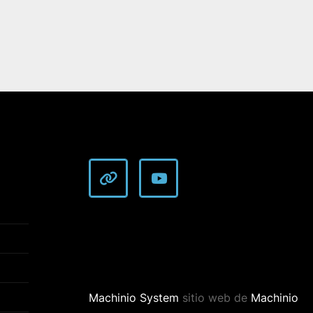
other
youtube
Machinio System
sitio web de
Machinio