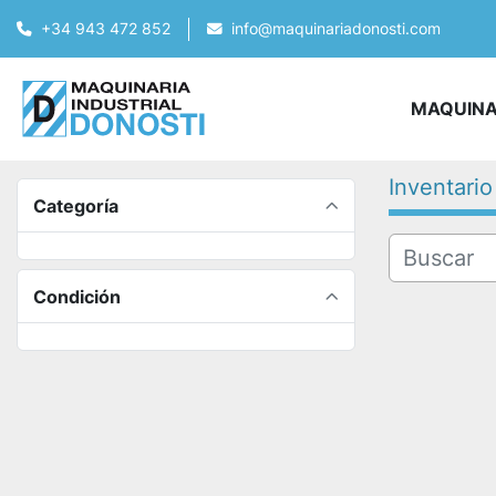
+34 943 472 852
info@maquinariadonosti.com
MAQUIN
Inventario
Categoría
Condición