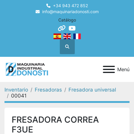
+34 943 472 852
info@maquinariadonosti.com
Catálogo
other
youtube
Buscar
Menú
Inventario
Fresadoras
Fresadora universal
00041
FRESADORA CORREA
F3UE