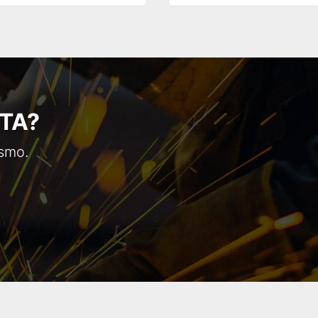
TA?
ismo.