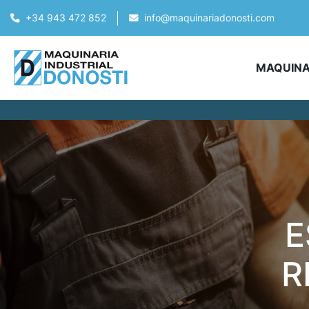
+34 943 472 852
info@maquinariadonosti.com
MAQUIN
E
R