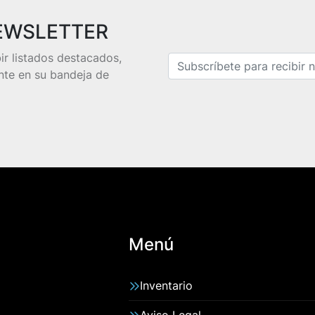
EWSLETTER
bir listados destacados,
nte en su bandeja de
Menú
Inventario