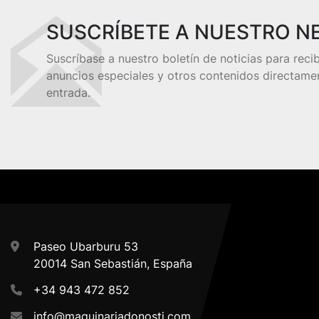
SUSCRÍBETE A NUESTRO N
Suscríbase a nuestro boletín de noticias para reci
anuncios especiales y otros contenidos directame
entrada.
Paseo Ubarburu 53
20014 San Sebastián, España
+34 943 472 852
info@maquinariadonosti.com