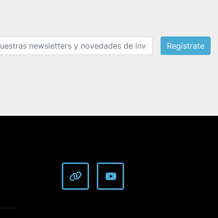
Regístrate
other
youtube