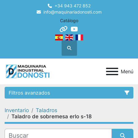
+34 943 472 852
info@maquinariadonosti.com
Catálogo
other
youtube
Buscar
Menú
Filtros avanzados
Inventario
Taladros
Categoría
Taladro de sobremesa erlo s-18
Condición