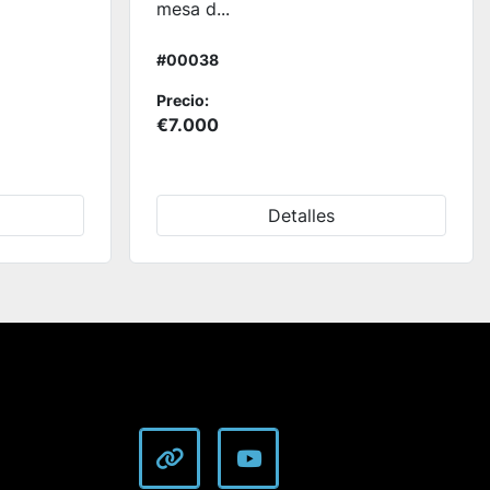
mesa d...
#00038
Precio:
€7.000
Detalles
other
youtube