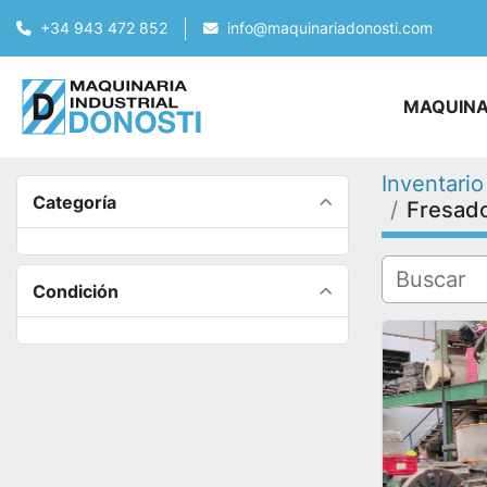
+34 943 472 852
info@maquinariadonosti.com
MAQUIN
Inventario
Categoría
Fresado
Condición