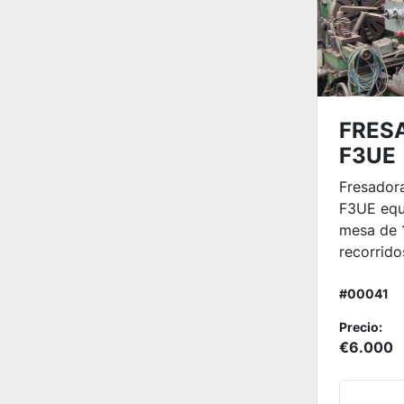
FRES
F3UE
Fresadora
F3UE equ
mesa de
recorridos
#00041
Precio:
€6.000