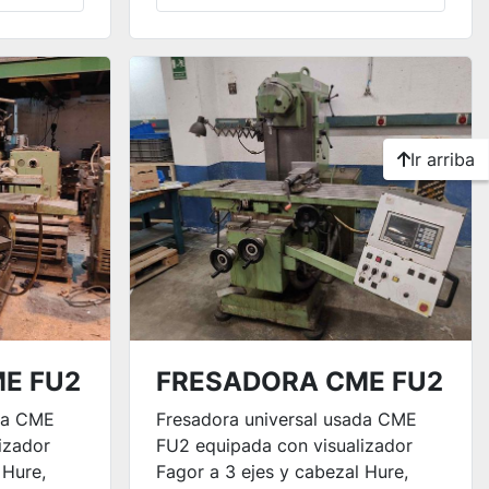
Ir arriba
E FU2
FRESADORA CME FU2
ada CME
Fresadora universal usada CME
izador
FU2 equipada con visualizador
 Hure,
Fagor a 3 ejes y cabezal Hure,